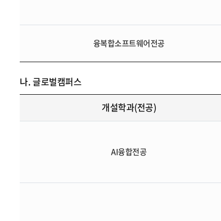
융복합소프트웨어전공
나.
글로벌캠퍼스
개설학과(전공)
AI융합전공