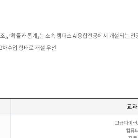
조⸥, ⸢확률과 통계⸥는 소속 캠퍼스 AI융합전공에서 개설되는 
교차수업 형태로 개설 우선
교과
고급파이썬
컴퓨