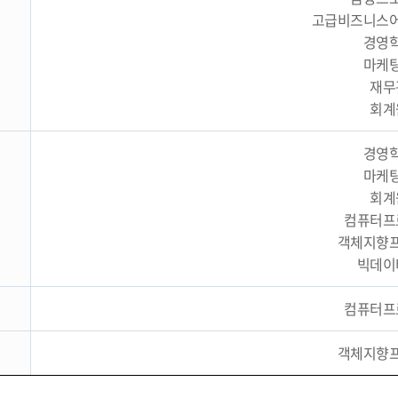
고급비즈니스
경영
마케
재무
회계
경영
마케
회계
컴퓨터프
객체지향
빅데이
컴퓨터프
객체지향