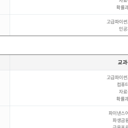
자료
확률과
고급파이썬
인공
교과
고급파이썬
컴퓨
자료
확률과
파이낸스
파생금
금융프