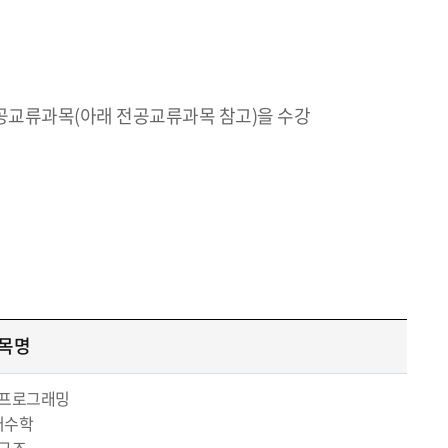
전공교류과목(아래 전공교류과목 참고)을 수강
목명
프로그래밍
터수학