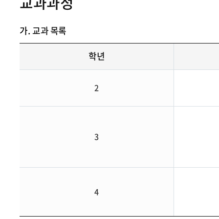
교과과정
가.
교과 목록
학년
2
3
4