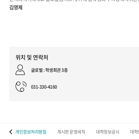
김영제
위치 및 연락처
글로벌 : 학생회관 3층
031-330-4160
 맵
개인정보처리방침
게시판 운영세칙
대학정보공시
대학