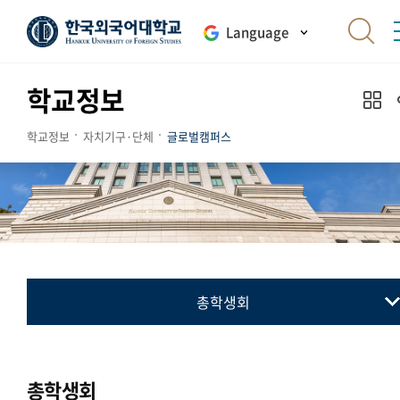
Language
학교정보
학교정보
자치기구·단체
글로벌캠퍼스
총학생회
총학생회
동아리연합회
총학생회
통·번역연합회