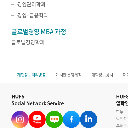
경영관리학과
경영·금융학과
글로벌경영 MBA 과정
글로벌경영학과
개인정보처리방침
게시판 운영세칙
대학정보공시
대
HUFS
HUF
Social Network Service
입학
학부
일반대
통번역