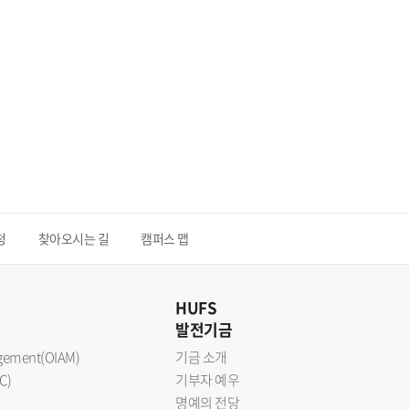
청
찾아오시는 길
캠퍼스 맵
HUFS
발전기금
nagement(OIAM)
기금 소개
C)
기부자 예우
명예의 전당