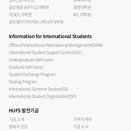
글로벌공공리더십대학원
경영대학원
TESOL 대학원
KFL 대학원
글로벌미디어커뮤니케이션대학원
Information
for International Students
Office of International Admission & Management(OIAM)
International Student Support Center(ISSC)
Undergraduate Admission
Graduate Admission
Student Exchange Program
Visiting Program
International Summer Session(ISS)
International Student Organization(ISO)
HUFS
발전기금
기금 소개
기부자 예우
명예의 전당
기금 소식