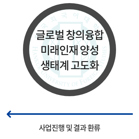
글로벌 창의융합
미래인재 양성
생태계 고도화
사업진행 및 결과 환류