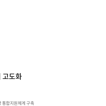
계 고도화
장 통합지원체계 구축