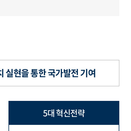
치 실현을 통한 국가발전 기여
5대 혁신전략