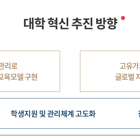
대학 혁신 추진 방향
 관리로
고유가
교육모델 구현
글로벌 
학생지원 및 관리체계 고도화