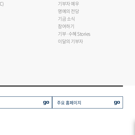
C)
기부자 예우
명예의 전당
기금 소식
참여하기
기부·수혜 Stories
이달의 기부자
go
go
주요 홈페이지