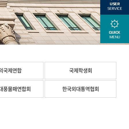
USER
SERVICE
QUICK
MENU
의국제연합
국제학생회
대풍물패연합회
한국외대통역협회