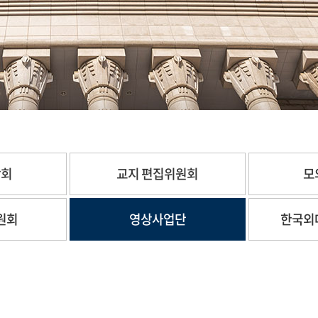
합회
교지 편집위원회
모
원회
영상사업단
한국외