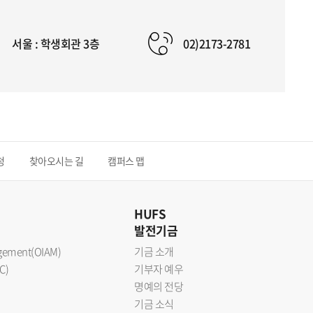
서울 : 학생회관 3층
02)2173-2781
청
찾아오시는 길
캠퍼스 맵
HUFS
발전기금
nagement(OIAM)
기금 소개
C)
기부자 예우
명예의 전당
기금 소식